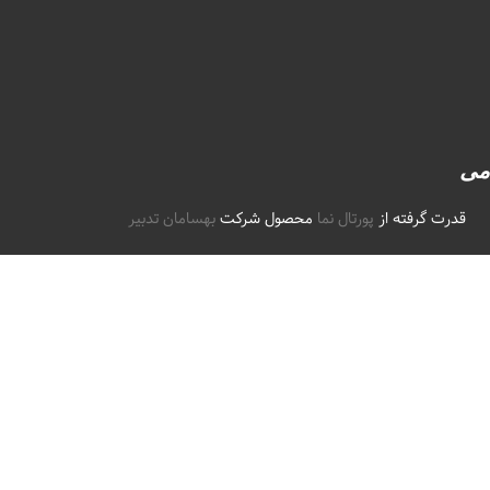
امی
قدرت گرفته از
پورتال نما
محصول شرکت
بهسامان تدبیر